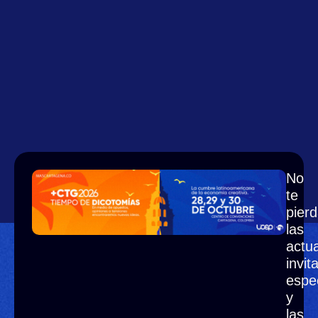
No
te
pier
las
actua
invit
espe
y
las